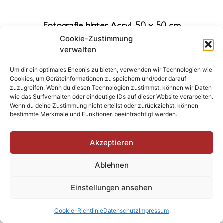
Fotografie hinter Acryl, 50 x 50 cm
Auflage je 10 Expl. (+2A.P.)
Cookie-Zustimmung
verwalten
2021
Um dir ein optimales Erlebnis zu bieten, verwenden wir Technologien wie
Cookies, um Geräteinformationen zu speichern und/oder darauf
zuzugreifen. Wenn du diesen Technologien zustimmst, können wir Daten
wie das Surfverhalten oder eindeutige IDs auf dieser Website verarbeiten.
Wenn du deine Zustimmung nicht erteilst oder zurückziehst, können
bestimmte Merkmale und Funktionen beeinträchtigt werden.
Akzeptieren
Ablehnen
Einstellungen ansehen
Cookie-Richtlinie
Datenschutz
Impressum