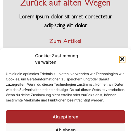
Zurück auf alten Wegen
Lorem ipsum dolor sit amet consectetur
adipiscing elit dolor
Zum Artikel
Cookie-Zustimmung
verwalten
Um dir ein optimales Erlebnis zu bieten, verwenden wir Technologien wie
Cookies, um Geräteinformationen zu speichern und/oder darauf
zuzugreifen. Wenn du diesen Technologien zustimmst, können wir Daten
Das ist die Überschrift
wie das Surfverhalten oder eindeutige IDs auf dieser Website verarbeiten.
Wenn du deine Zustimmung nicht erteilst oder zurückziehst, können
bestimmte Merkmale und Funktionen beeinträchtigt werden.
Lorem ipsum dolor sit amet consectetur
adipiscing elit dolor
Akzeptieren
Zum Artikel
Ablehnen